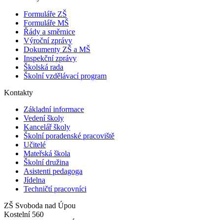
Formuláře ZŠ
Formuláře MŠ
Řády a směrnice
Výroční zprávy
Dokumenty ZŠ a MŠ
Inspekční zprávy
Školská rada
Školní vzdělávací program
Kontakty
Základní informace
Vedení školy
Kancelář školy
Školní poradenské pracoviště
Učitelé
Mateřská škola
Školní družina
Asistenti pedagoga
Jídelna
Techničtí pracovníci
ZŠ Svoboda nad Úpou
Kostelní 560