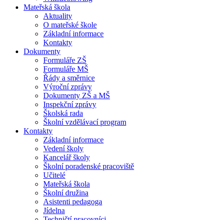
Mateřská škola
Aktuality
O mateřské škole
Základní informace
Kontakty
Dokumenty
Formuláře ZŠ
Formuláře MŠ
Řády a směrnice
Výroční zprávy
Dokumenty ZŠ a MŠ
Inspekční zprávy
Školská rada
Školní vzdělávací program
Kontakty
Základní informace
Vedení školy
Kancelář školy
Školní poradenské pracoviště
Učitelé
Mateřská škola
Školní družina
Asistenti pedagoga
Jídelna
Techničtí pracovníci