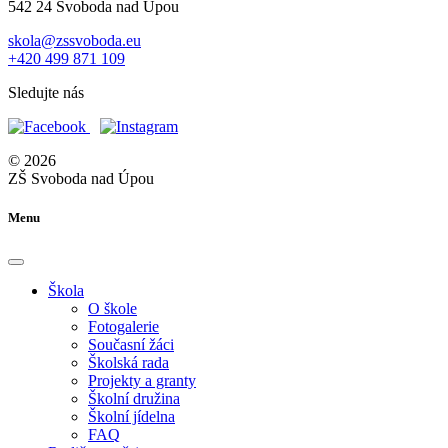
542 24 Svoboda nad Úpou
skola@zssvoboda.eu
+420 499 871 109
Sledujte nás
© 2026
ZŠ Svoboda nad Úpou
Menu
Škola
O škole
Fotogalerie
Současní žáci
Školská rada
Projekty a granty
Školní družina
Školní jídelna
FAQ