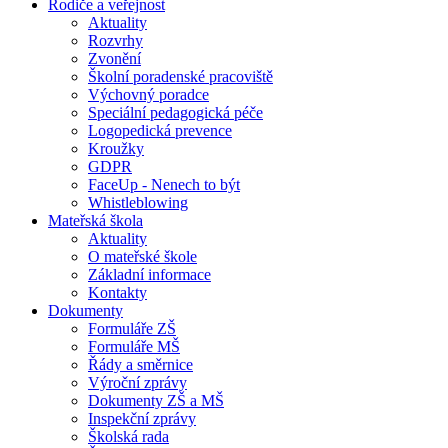
Rodiče a veřejnost
Aktuality
Rozvrhy
Zvonění
Školní poradenské pracoviště
Výchovný poradce
Speciální pedagogická péče
Logopedická prevence
Kroužky
GDPR
FaceUp - Nenech to být
Whistleblowing
Mateřská škola
Aktuality
O mateřské škole
Základní informace
Kontakty
Dokumenty
Formuláře ZŠ
Formuláře MŠ
Řády a směrnice
Výroční zprávy
Dokumenty ZŠ a MŠ
Inspekční zprávy
Školská rada