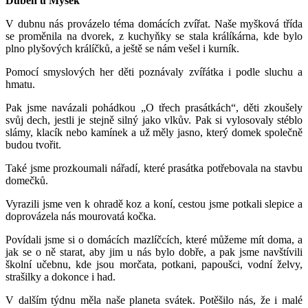
Duben u Myšek
V dubnu nás provázelo téma domácích zvířat. Naše myšková třída
se proměnila na dvorek, z kuchyňky se stala králíkárna, kde bylo
plno plyšových králíčků, a ještě se nám vešel i kurník.
Pomocí smyslových her děti poznávaly zvířátka i podle sluchu a
hmatu.
Pak jsme navázali pohádkou „O třech prasátkách“, děti zkoušely
svůj dech, jestli je stejně silný jako vlkův. Pak si vylosovaly stéblo
slámy, klacík nebo kamínek a už měly jasno, který domek společně
budou tvořit.
Také jsme prozkoumali nářadí, které prasátka potřebovala na stavbu
domečků.
Vyrazili jsme ven k ohradě koz a koní, cestou jsme potkali slepice a
doprovázela nás mourovatá kočka.
Povídali jsme si o domácích mazlíčcích, které můžeme mít doma, a
jak se o ně starat, aby jim u nás bylo dobře, a pak jsme navštívili
školní učebnu, kde jsou morčata, potkani, papoušci, vodní želvy,
strašilky a dokonce i had.
V dalším týdnu měla naše planeta svátek. Potěšilo nás, že i malé