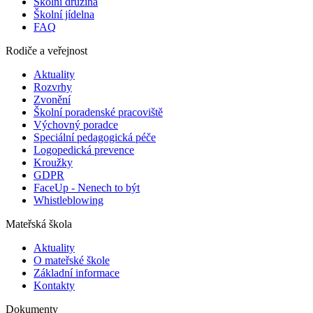
Školní družina
Školní jídelna
FAQ
Rodiče a veřejnost
Aktuality
Rozvrhy
Zvonění
Školní poradenské pracoviště
Výchovný poradce
Speciální pedagogická péče
Logopedická prevence
Kroužky
GDPR
FaceUp - Nenech to být
Whistleblowing
Mateřská škola
Aktuality
O mateřské škole
Základní informace
Kontakty
Dokumenty