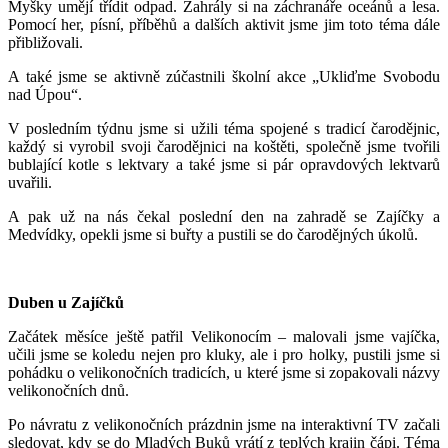
Myšky umějí třídit odpad. Zahrály si na záchranáře oceánů a lesa.
Pomocí her, písní, příběhů a dalších aktivit jsme jim toto téma dále
přibližovali.
A také jsme se aktivně zúčastnili školní akce „Ukliďme Svobodu
nad Úpou“.
V posledním týdnu jsme si užili téma spojené s tradicí čarodějnic,
každý si vyrobil svoji čarodějnici na koštěti, společně jsme tvořili
bublající kotle s lektvary a také jsme si pár opravdových lektvarů
uvařili.
A pak už na nás čekal poslední den na zahradě se Zajíčky a
Medvídky, opekli jsme si buřty a pustili se do čarodějných úkolů.
Duben u Zajíčků
Začátek měsíce ještě patřil Velikonocím – malovali jsme vajíčka,
učili jsme se koledu nejen pro kluky, ale i pro holky, pustili jsme si
pohádku o velikonočních tradicích, u které jsme si zopakovali názvy
velikonočních dnů.
Po návratu z velikonočních prázdnin jsme na interaktivní TV začali
sledovat, kdy se do Mladých Buků vrátí z teplých krajin čápi. Téma