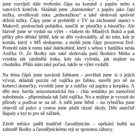
jsme rozvíjeli dále tvořením čápa na komíně z papíru nebo z
vatových koleček. Skládali jsme „harmoniku“ z papíru jako čapí
nožky, uvolňovali ruku „jednotažkou“ a také sledovali správné
držení tužky. Čápy jsme si prohlédli v TV na záchranné stanici v
Makově, poslouchali pohádku, naučili se písničky a básničky. Ale
hlavně jsme se vydali na výlet – vlakem do Mladých Buků a pak
pěšky přes dětské hřiště, kde se děti vydováděly, až do míst, kde je
komín, který v MŠ sledujeme, a mohli jsme čápy pozorovat živě.
Pomohl nám k tomu také dalekohled, který s sebou v batůžku nesla
Anička O. Ze školky nás také sledovala paní školnice Mirka a
vznikla tak ojedinělá fotka, kdy nás vyfotila, jak stojíme na
chodníku. Přálo nám také počasí, takže se výlet vydařil.
Na téma čápů jsme navázali žabkami – povídali jsme si o jejich
vývoji, skládali puzzle od vajíčka po žabku, stavěli pro ně na
koberci domečky, vyrobili jsme je z ruličky od papíru a krepáku. A
děti moc bavila senzomotorická hra – chia semínka po namočení
nabobtnala – připomínala tak žabí vajíčka. No a nejlépe je vyrazit do
přírody a podívat se na ně. A měli jsme štěstí – na rybníčku jsme
objevili už pulce a cestou jsme plnili různé úkoly. Děti statečně
šlapaly a byl to pro ně zážitek.
Závěr měsíce patřil tradičně čarodějnicím – opékání buřtů na
zahradě školky a čarodějnickému reji se spoustou zábavy.