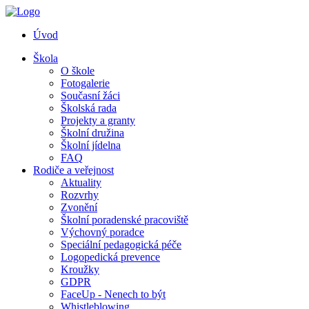
Úvod
Škola
O škole
Fotogalerie
Současní žáci
Školská rada
Projekty a granty
Školní družina
Školní jídelna
FAQ
Rodiče a veřejnost
Aktuality
Rozvrhy
Zvonění
Školní poradenské pracoviště
Výchovný poradce
Speciální pedagogická péče
Logopedická prevence
Kroužky
GDPR
FaceUp - Nenech to být
Whistleblowing