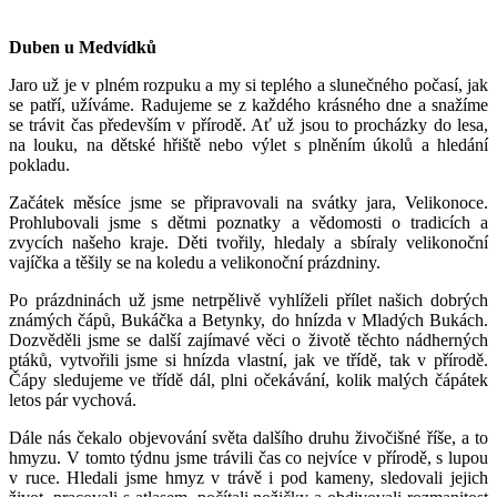
Duben u Medvídků
Jaro už je v plném rozpuku a my si teplého a slunečného počasí, jak
se patří, užíváme. Radujeme se z každého krásného dne a snažíme
se trávit čas především v přírodě. Ať už jsou to procházky do lesa,
na louku, na dětské hřiště nebo výlet s plněním úkolů a hledání
pokladu.
Začátek měsíce jsme se připravovali na svátky jara, Velikonoce.
Prohlubovali jsme s dětmi poznatky a vědomosti o tradicích a
zvycích našeho kraje. Děti tvořily, hledaly a sbíraly velikonoční
vajíčka a těšily se na koledu a velikonoční prázdniny.
Po prázdninách už jsme netrpělivě vyhlíželi přílet našich dobrých
známých čápů, Bukáčka a Betynky, do hnízda v Mladých Bukách.
Dozvěděli jsme se další zajímavé věci o životě těchto nádherných
ptáků, vytvořili jsme si hnízda vlastní, jak ve třídě, tak v přírodě.
Čápy sledujeme ve třídě dál, plni očekávání, kolik malých čápátek
letos pár vychová.
Dále nás čekalo objevování světa dalšího druhu živočišné říše, a to
hmyzu. V tomto týdnu jsme trávili čas co nejvíce v přírodě, s lupou
v ruce. Hledali jsme hmyz v trávě i pod kameny, sledovali jejich