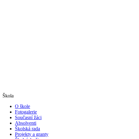
Škola
O škole
Fotogalerie
Současní žáci
Absolventi
Školská rada
Projekty a granty