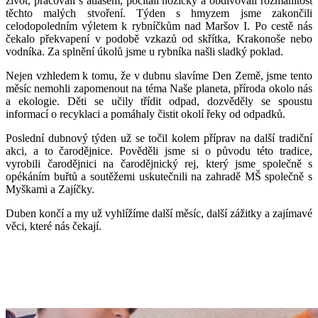
život, pracovali s atlasem, počítali nožičky a obdivovali rozmanitost
těchto malých stvoření. Týden s hmyzem jsme zakončili
celodopoledním výletem k rybníčkům nad Maršov I. Po cestě nás
čekalo překvapení v podobě vzkazů od skřítka, Krakonoše nebo
vodníka. Za splnění úkolů jsme u rybníka našli sladký poklad.
Nejen vzhledem k tomu, že v dubnu slavíme Den Země, jsme tento
měsíc nemohli zapomenout na téma Naše planeta, příroda okolo nás
a ekologie. Děti se učily třídit odpad, dozvěděly se spoustu
informací o recyklaci a pomáhaly čistit okolí řeky od odpadků.
Poslední dubnový týden už se točil kolem příprav na další tradiční
akci, a to čarodějnice. Pověděli jsme si o původu této tradice,
vyrobili čarodějnici na čarodějnický rej, který jsme společně s
opékáním buřtů a soutěžemi uskutečnili na zahradě MŠ společně s
Myškami a Zajíčky.
Duben končí a my už vyhlížíme další měsíc, další zážitky a zajímavé
věci, které nás čekají.