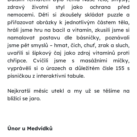
zdravý životní styl jako ochrana před
nemocemi. Děti si zkoušely skládat puzzle a
přiřazovat obrázky k jednotlivým částem těla,
hráli jsme hru na bacil a vitamín, zkusili jsme si
namalovat postavu dle básničky, poznávali
jsme pět smyslů – hmat, čich, chuť, zrak a sluch,
uvařili si šípkový čaj jako zdroj vitamínů proti
chřipce. Cvičili jsme s masážními míčky,
vyprávěli si o úrazech a důležitém čísle 155 s
písničkou z interaktivní tabule.
Nejkratší měsíc utekl a my už se těšíme na
blížící se jaro.
Únor u Medvídků