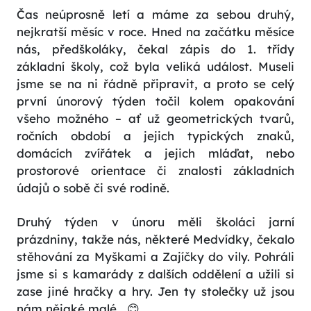
Čas neúprosně letí a máme za sebou druhý,
nejkratší měsíc v roce. Hned na začátku měsíce
nás, předškoláky, čekal zápis do 1. třídy
základní školy, což byla veliká událost. Museli
jsme se na ni řádně připravit, a proto se celý
první únorový týden točil kolem opakování
všeho možného – ať už geometrických tvarů,
ročních období a jejich typických znaků,
domácích zvířátek a jejich mláďat, nebo
prostorové orientace či znalosti základních
údajů o sobě či své rodině.
Druhý týden v únoru měli školáci jarní
prázdniny, takže nás, některé Medvídky, čekalo
stěhování za Myškami a Zajíčky do vily. Pohráli
jsme si s kamarády z dalších oddělení a užili si
zase jiné hračky a hry. Jen ty stolečky už jsou
nám nějaké malé… 😊