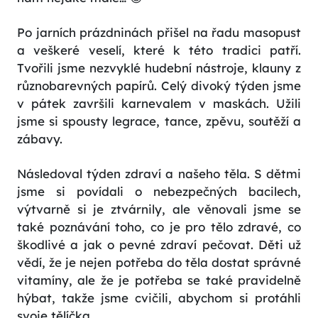
Po jarních prázdninách přišel na řadu masopust
a veškeré veselí, které k této tradici patří.
Tvořili jsme nezvyklé hudební nástroje, klauny z
různobarevných papírů. Celý divoký týden jsme
v pátek završili karnevalem v maskách. Užili
jsme si spousty legrace, tance, zpěvu, soutěží a
zábavy.
Následoval týden zdraví a našeho těla. S dětmi
jsme si povídali o nebezpečných bacilech,
výtvarně si je ztvárnily, ale věnovali jsme se
také poznávání toho, co je pro tělo zdravé, co
škodlivé a jak o pevné zdraví pečovat. Děti už
vědí, že je nejen potřeba do těla dostat správné
vitamíny, ale že je potřeba se také pravidelně
hýbat, takže jsme cvičili, abychom si protáhli
svoje tělíčka.