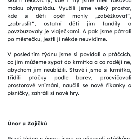
školní tělocvičny, kde i my jsme měli takovou
malou olympiádu. Využili jsme velký prostor,
kde si děti opět mohly „zaběžkovat“,
„zabruslit“, ostatní děti jim fandily a
povzbuzovaly je vlaječkami. A pak jsme pátrali
po městečku, jestli ji někde neuvidíme.
V posledním týdnu jsme si povídali o ptáčcích,
co jim můžeme sypat do krmítka a co raději ne,
abychom jim neublížili. Stavěli jsme si krmítka,
třídili ptáčky podle barev, procvičovali
prostorové vnímání, naučili se nové říkanky a
písničky, zahráli si nové hry.
Únor u Zajíčků
První týden v únoru jsme se věnovali ptáčkům,