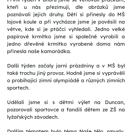
kteří u nás přezimují, dle obrázků jsme
poznávali jejich druhy. Děti si přinesly do MŠ
lojové koule a při vycházce jsme je pověsili na
větve, kde si je ptáčci vyhledali. Jedno velké
papírové krmítko jsme si společně vyrobili a
jedno dřevěné krmítko vyrobené doma nám
přinesla naše kamarádka.
Další týden začaly jarní prázdniny a v MŠ byl
také trochu jiný provoz. Hodně jsme si vyprávěli
o probíhající zimní olympiádě a různých zimních
sportech.
Udělali jsme si s dětmi výlet na Duncan,
pozorovali sportovce a fandili dětem ze ZŠ na
lyžařských závodech.
Dalším tématem bylo téma Naše tělo, smysly,