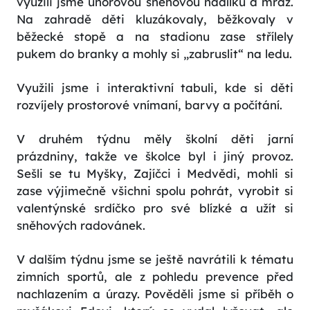
využili jsme únorovou sněhovou nadílku a mráz.
Na zahradě děti kluzákovaly, běžkovaly v
běžecké stopě a na stadionu zase střílely
pukem do branky a mohly si „zabruslit“ na ledu.
Využili jsme i interaktivní tabuli, kde si děti
rozvíjely prostorové vnímaní, barvy a počítání.
V druhém týdnu měly školní děti jarní
prázdniny, takže ve školce byl i jiný provoz.
Sešli se tu Myšky, Zajíčci i Medvědi, mohli si
zase výjimečně všichni spolu pohrát, vyrobit si
valentýnské srdíčko pro své blízké a užít si
sněhových radovánek.
V dalším týdnu jsme se ještě navrátili k tématu
zimních sportů, ale z pohledu prevence před
nachlazením a úrazy. Pověděli jsme si příběh o