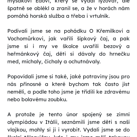
myšákovi Edovi, který se vydal lyžovat, ale
špatně se oblékl a zranil se, a že v horách nám
pomáhá horská služba a třeba i vrtulník.
Podívali jsme se na pohádku O Křemílkovi a
Vochomůrkovi, jak vařili šípkový čaj, a pak
jsme si i my ve školce uvařili bezový a
heřmánkový čaj, děti si dávaly do hrnečku
med, míchaly, čichaly a ochutnávaly.
Popovídali jsme si také, jaké potraviny jsou pro
nás přínosné a které bychom tak často jíst
neměli, a podle toho jsme je třídili ke zdravému
nebo bolavému zoubku.
A protože je tento únor spojený se zimní
olympiádou v Itálii, seznámili jsme děti s naší
vlajkou, mohly si ji i vyrobit. Vydali jsme se do